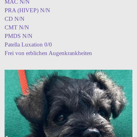
MAC N/N
PRA (HIVEP) N/N
CD N/N
CMT N/N
PMDS N/N
Patella Luxation 0/0
Frei von erblichen Augenkrankheiten