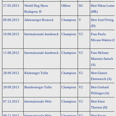
17.05.2013
World Dog Show
Offene
SG
Herr Niksa Lemo
Budapest, H
(HR)
09.06.2013
Jahressieger Rostock
Champion
V
Herr Josef Fertig
(D)
10.08.2013
Internationale Innsbruck
Champion
V2
Frau Paola
Micara-Watten (I)
11.08.2012
Internationale Innsbruck
Champion
V2
Frau Heliane
Maissen-Jarisch
(A)
28.09.2013
Klubsieger Tulln
Champion
V2
Herr Günter
Ehrenreich (A)
29.09.2013
Bundessieger Tulln
Champion
V2
Herr Gerhard
Pöllinger (A)
07.12.2013
Internationale Wels
Champion
V2
Herr Ernst
Theisen (D)
08.12.2013
Internationale Wels
Champion
V2
Herr Erwin