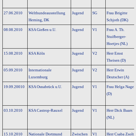
27.06.2010
Welthundeausstellung
Jugend
SG
Frau Brigitte
Herning, DK
Schjoth (DK)
08.08.2010
KSA Gießen u.U.
Jugend
V1
Frau A. Th.
Stuifberger-
Hoetjes (NL)
15.08.2010
KSA Köln
Jugend
V2
Herr Ernst
Theisen (D)
05.09.2010
Internationale
Jugend
V2
Herr Erwin
Luxemburg
Deutscher (A)
19.09.20010
KSA Osnabrück u.U.
Jugend
V1
Frau Helga Nagel
(D)
03.10.2010
KSA Castrop-Rauxel
Jugend
V1
Herr Dick Baars
(NL)
15.10.2010
Nationale Dortmund
Zwischen
V1
Herr Csaba Zsolt