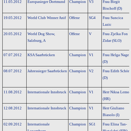
11.05.2012
Europasieger Dortmund
Champion
V3
Frau Birgit
Bischoff (D)
19.05.2012
World Club Winner Anif
Offene
SG4
Frau Suncica
Lazic
20.05.2012
World Dog Show,
Offene
V
Frau Zjelka Fon
Salzburg, A
Zidar (SLO)
07.07.2012
KSA Saarbrücken
Champion
V1
Frau Helga Nagel
(D)
08.07.2012
Jahressieger Saarbrücken
Champion
V2
Frau Edith Schön
(D)
11.08.2012
Internationale Innsbruck
Champion
V1
Herr Niksa Lemo
(HR)
12.08.2012
Internationale Innsbruck
Champion
V1
Herr Giuliano
Biasolo (I)
02.09.2012
Internationale
Champion
SG1
Frau Elina Tan-
Luxemburg
Hietalahti (FIN)