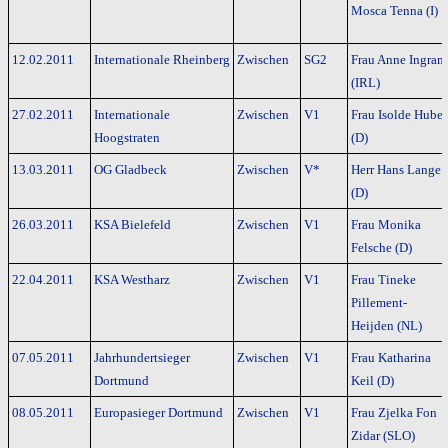
Mosca Tenna (I)
12.02.2011
Internationale Rheinberg
Zwischen
SG2
Frau Anne Ingram
(IRL)
27.02.2011
Internationale
Zwischen
V1
Frau Isolde Huber
Hoogstraten
(D)
13.03.2011
OG Gladbeck
Zwischen
V*
Herr Hans Lange
(D)
26.03.2011
KSA Bielefeld
Zwischen
V1
Frau Monika
Felsche (D)
22.04.2011
KSA Westharz
Zwischen
V1
Frau Tineke
Pillement-
Heijden (NL)
07.05.2011
Jahrhundertsieger
Zwischen
V1
Frau Katharina
Dortmund
Keil (D)
08.05.2011
Europasieger Dortmund
Zwischen
V1
Frau Zjelka Fon
Zidar (SLO)