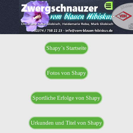
Direkt zum Seiteninhalt
Menü überspringen
Shapy`s Startseite
Fotos von Shapy
Sportliche Erfolge von Shapy
Urkunden und Titel von Shapy