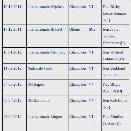
10.12.2011
Internationale Wijchen
Champion
V1
Frau Ricky
Lochs-Romans
(NL)
17.12.2011
Internationale Brüssel
Offene
SG2
Herr Javier
Sanchez
Fernandez (E)
15.01.2012
Internationale Nürnberg
Champion
V1
Herr Wilfried
Lohmann (D)
11.02.2012
Nationale Genk
Champion
V1
Herr Burkhard
Seibel (D)
04.03.2012
OG Hagen
Champion
V*
Frau Birgit
Bischoff (D)
06.04.2012
OG Dortmund
Champion
V*
Herr Rob Duma
(NL)
28.04.2012
Internationale Lingen
Champion
V1
Frau Monika
Felsche (D)