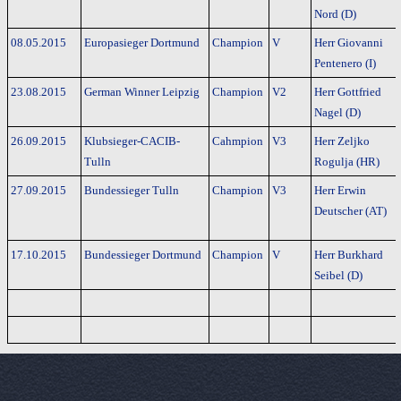
Nord (D)
08.05.2015
Europasieger Dortmund
Champion
V
Herr Giovanni
Pentenero (I)
23.08.2015
German Winner Leipzig
Champion
V2
Herr Gottfried
Nagel (D)
26.09.2015
Klubsieger-CACIB-
Cahmpion
V3
Herr Zeljko
Tulln
Rogulja (HR)
27.09.2015
Bundessieger Tulln
Champion
V3
Herr Erwin
Deutscher (AT)
17.10.2015
Bundessieger Dortmund
Champion
V
Herr Burkhard
Seibel (D)