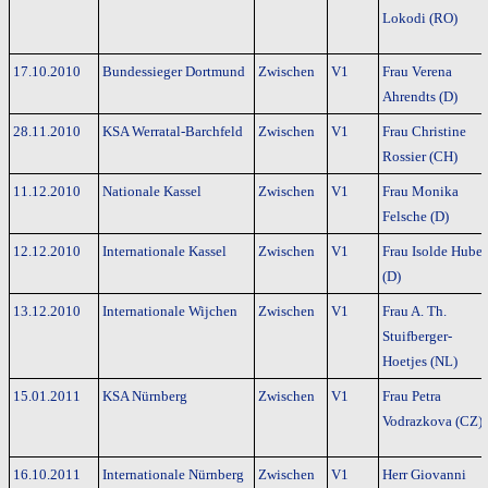
Lokodi (RO)
17.10.2010
Bundessieger Dortmund
Zwischen
V1
Frau Verena
Ahrendts (D)
28.11.2010
KSA Werratal-Barchfeld
Zwischen
V1
Frau Christine
Rossier (CH)
11.12.2010
Nationale Kassel
Zwischen
V1
Frau Monika
Felsche (D)
12.12.2010
Internationale Kassel
Zwischen
V1
Frau Isolde Huber
(D)
13.12.2010
Internationale Wijchen
Zwischen
V1
Frau A. Th.
Stuifberger-
Hoetjes (NL)
15.01.2011
KSA Nürnberg
Zwischen
V1
Frau Petra
Vodrazkova (CZ)
16.10.2011
Internationale Nürnberg
Zwischen
V1
Herr Giovanni