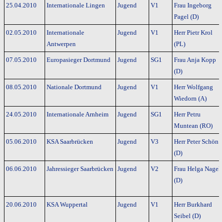
25.04.2010
Internationale Lingen
Jugend
V1
Frau Ingeborg
Pagel (D)
02.05.2010
Internationale
Jugend
V1
Herr Pietr Krol
Antwerpen
(PL)
07.05.2010
Europasieger Dortmund
Jugend
SG1
Frau Anja Kopp
(D)
08.05.2010
Nationale Dortmund
Jugend
V1
Herr Wolfgang
Wiedorn (A)
24.05.2010
Internationale Arnheim
Jugend
SG1
Herr Petru
Muntean (RO)
05.06.2010
KSA Saarbrücken
Jugend
V3
Herr Peter Schön
(D)
06.06.2010
Jahressieger Saarbrücken
Jugend
V2
Frau Helga Nagel
(D)
20.06.2010
KSA Wuppertal
Jugend
V1
Herr Burkhard
Seibel (D)