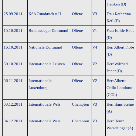
Franken (D)
25.09.2011
KSA Osnabrück u.U.
Offene
V3
Frau Katharina
Keil (D)
15.10.2011
Bundessieger Dortmund
Offene
V1
Frau Isolde Huber
(D)
16.10.2011
Nationale Dortmund
Offene
V4
Herr Albert Probst
(D)
30.10.2011
Internationale Leuven
Offene
V2
Herr Wilfried
Peper (D)
06.11.2011
Internationale
Offene
V2
Herr Alberto
Luxemburg
Grillo Londono
(COL)
03.12.2011
Internationale Wels
Champion
V3
Herr Hans Steiner
(A)
04.12.2011
Internationale Wels
Champion
V3
Herr Heinz
Watschinger (A)