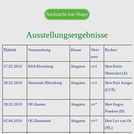
Nachzucht von Shapy
Ausstellungsergebnisse
Datum
Veranstaltung
Klasse
Wert-
Richter
note
27.02.2010
KSA Rheinberg
Jüngsten
vv1
Herr Erwin
Deutscher (A)
28.02.2010
Nationale Rheinberg
Jüngsten
vv1
Herr Paul Jentgen
(LUX)
28.03.2010
OG Kamen
Jüngsten
vv*
Herr Jürgen
Franken (D)
02.04.2010
OG Dortmund
Jüngsten
vv*
Herr Leo van Os
(NL)