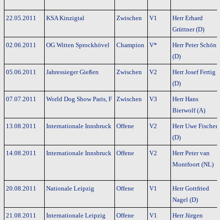
22.05.2011
KSA Kinzigtal
Zwischen
V1
Herr Erhard
Grüttner (D)
02.06.2011
OG Witten Sprockhövel
Champion
V*
Herr Peter Schön
(D)
05.06.2011
Jahressieger Gießen
Zwischen
V2
Herr Josef Fertig
(D)
07.07.2011
World Dog Show Paris, F
Zwischen
V3
Herr Hans
Bierwolf (A)
13.08.2011
Internationale Innsbruck
Offene
V2
Herr Uwe Fischer
(D)
14.08.2011
Internationale Innsbruck
Offene
V2
Herr Peter van
Montfoort (NL)
20.08.2011
Nationale Leipzig
Offene
V1
Herr Gottfried
Nagel (D)
21.08.2011
Internationale Leipzig
Offene
V1
Herr Jürgen