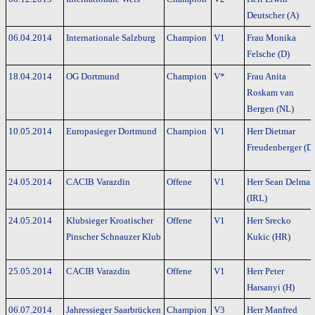
Deutscher (A)
06.04.2014
Internationale Salzburg
Champion
V1
Frau Monika
Felsche (D)
18.04.2014
OG Dortmund
Champion
V*
Frau Anita
Roskam van
Bergen (NL)
10.05.2014
Europasieger Dortmund
Champion
V1
Herr Dietmar
Freudenberger (D
24.05.2014
CACIB Varazdin
Offene
V1
Herr Sean Delmar
(IRL)
24.05.2014
Klubsieger Kroatischer
Offene
V1
Herr Srecko
Pinscher Schnauzer Klub
Kukic (HR)
25.05.2014
CACIB Varazdin
Offene
V1
Herr Peter
Harsanyi (H)
06.07.2014
Jahressieger Saarbrücken
Champion
V3
Herr Manfred