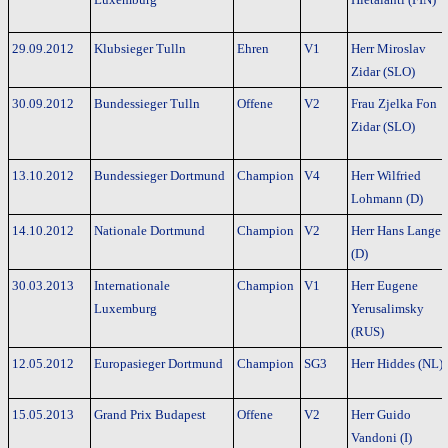
29.09.2012
Klubsieger Tulln
Ehren
V1
Herr Miroslav
Zidar (SLO)
30.09.2012
Bundessieger Tulln
Offene
V2
Frau Zjelka Fon
Zidar (SLO)
13.10.2012
Bundessieger Dortmund
Champion
V4
Herr Wilfried
Lohmann (D)
14.10.2012
Nationale Dortmund
Champion
V2
Herr Hans Lange
(D)
30.03.2013
Internationale
Champion
V1
Herr Eugene
Luxemburg
Yerusalimsky
(RUS)
12.05.2012
Europasieger Dortmund
Champion
SG3
Herr Hiddes (NL)
15.05.2013
Grand Prix Budapest
Offene
V2
Herr Guido
Vandoni (I)