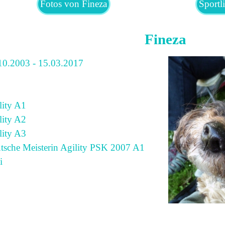
Fotos von Fineza
Sportl
Fineza
10.2003 - 15.03.2017
lity A1
lity A2
lity A3
tsche Meisterin Agility PSK 2007 A1
i