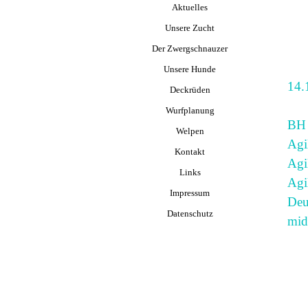
Aktuelles
Unsere Zucht
Der Zwergschnauzer
▼
Unsere Hunde
▼
14.
Deckrüden
▼
Wurfplanung
BH
Welpen
▼
Agi
Kontakt
Agi
Links
Agi
Impressum
Deu
Datenschutz
mid