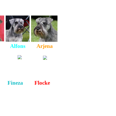
Alfons
Arjena
Fineza
Flocke